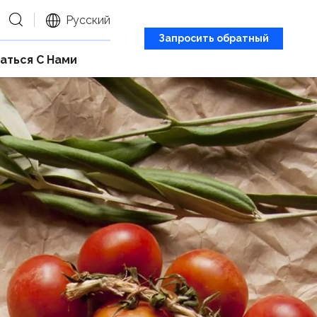
Русский
Запросить обратный
аться С Нами
звонок