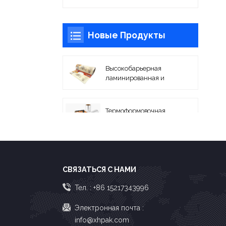
Новые Продукты
Высокобарьерная
ламинированная и
печатная пленка для
карт
Термоформовочная
пленка PA/EVOH с
высокими барьерными
свойствами для
термосварки
Гибкие
ламинированные
СВЯЗАТЬСЯ С НАМИ
пленки с печатью для
рулонной упаковки
Тел. :
+86 15217343996
Соэкструдированные
вакуумные пакеты из
Электронная почта :
полиамида и
info@xhpak.com
полиэтилена