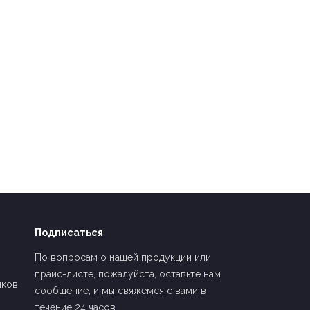
Подписаться
По вопросам о нашей продукции или
прайс-листе, пожалуйста, оставьте нам
шков
сообщение, и мы свяжемся с вами в
течение 24 часов.