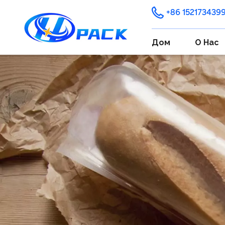
+86 152173439
Дом
О Нас