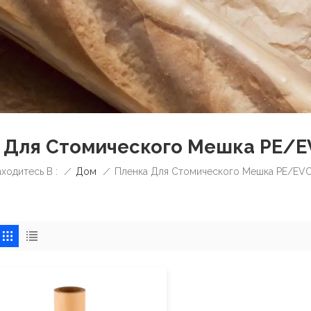
 Для Стомического Мешка PE/
/
Дом
/
ходитесь В :
Пленка Для Стомического Мешка PE/EV