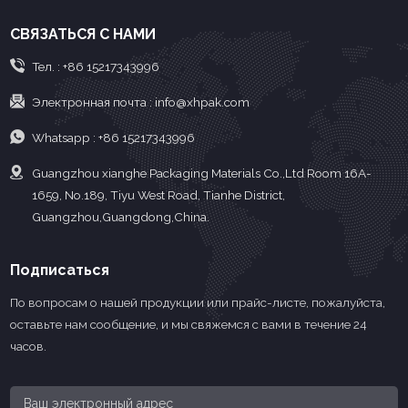
пленка с
материала,
наполнения
СВЯЗАТЬСЯ С НАМИ
ипкостью для
используемый для
запечатыван
мотчиков и
защиты и сохранения
Тел. :
+86 15217343996
менения.
пищевых продуктов.
Электронная почта :
info@xhpak.com
Whatsapp :
+86 15217343996
Guangzhou xianghe Packaging Materials Co.,Ltd Room 16A-
1659, No.189, Tiyu West Road, Tianhe District,
Guangzhou,Guangdong,China.
Подписаться
По вопросам о нашей продукции или прайс-листе, пожалуйста,
оставьте нам сообщение, и мы свяжемся с вами в течение 24
часов.