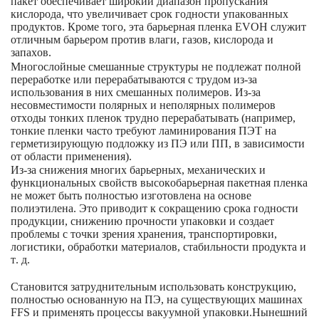
пакет обеспечивает широкий диапазон пропускания
кислорода, что увеличивает срок годности упакованных
продуктов. Кроме того, эта барьерная пленка EVOH служит
отличным барьером против влаги, газов, кислорода и
запахов.
Многослойные смешанные структуры не подлежат полной
переработке или перерабатываются с трудом из-за
использования в них смешанных полимеров. Из-за
несовместимости полярных и неполярных полимеров
отходы тонких пленок трудно перерабатывать (например,
тонкие пленки часто требуют ламинирования ПЭТ на
герметизирующую подложку из ПЭ или ПП, в зависимости
от области применения).
Из-за снижения многих барьерных, механических и
функциональных свойств высокобарьерная пакетная пленка
не может быть полностью изготовлена ​​на основе
полиэтилена. Это приводит к сокращению срока годности
продукции, снижению прочности упаковки и создает
проблемы с точки зрения хранения, транспортировки,
логистики, обработки материалов, стабильности продукта и
т. д.
Становится затруднительным использовать конструкцию,
полностью основанную на ПЭ, на существующих машинах
FFS и применять процессы вакуумной упаковки.
Нынешний