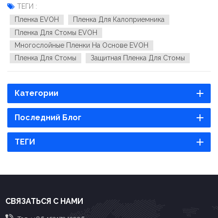
блокирует запахи и влагу. Она состоит из нескольких слоёв
ТЕГИ :
полиэтилена и EVOH. Она работает лучше, чем плёнки с
Пленка EVOH
Пленка Для Калоприемника
одним слоем полиэтилена. Так...
Пленка Для Стомы EVOH
Многослойные Пленки На Основе EVOH
Пленка Для Стомы
Защитная Пленка Для Стомы
Категории
Последний Блог
ТЕГИ
СВЯЗАТЬСЯ С НАМИ